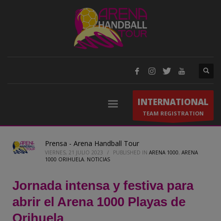
INTERNATIONAL
TEAM REGISTRATION
Prensa - Arena Handball Tour
VIERNES, 21 JULIO 2023
/
PUBLISHED IN
ARENA 1000
,
ARENA
1000 ORIHUELA
,
NOTICIAS
Jornada intensa y festiva para
abrir el Arena 1000 Playas de
Orihuela