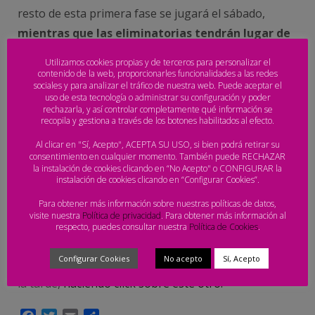
resto de esta primera fase se jugará el sábado,
mientras que las eliminatorias tendrán lugar de
forma íntegra durante el día del domingo.
El día,
Utilizamos cookies propias y de terceros para personalizar el
por cierto, en el que también se definirán los
contenido de la web, proporcionarles funcionalidades a las redes
sociales y para analizar el tráfico de nuestra web. Puede aceptar el
ganadores de este Arena 1000 Playas de Orihuela en
uso de esta tecnología o administrar su configuración y poder
rechazarla, y así controlar completamente qué información se
sénior.
recopila y gestiona a través de los botones habilitados al efecto.
En la jornada del sábado,
todos los encuentros que
Al clicar en "Sí, Acepto", ACEPTA SU USO, si bien podrá retirar su
consentimiento en cualquier momento. También puede RECHAZAR
se disputen en la Pista Central serán
la instalación de cookies clicando en “No Acepto" o CONFIGURAR la
instalación de cookies clicando en “Configurar Cookies”.
retransmitidos en directo y en
streaming
en el
canal oficial de
YouTube de la Real Federación
Para obtener más información sobre nuestras políticas de datos,
visite nuestra
Política de privacidad
. Para obtener más información al
Española de Balonmano.
Para acceder a la
respecto, puedes consultar nuestra
Política de Cookies
.
retransmisión de los encuentros de la mañana, se
Configurar Cookies
No acepto
Sí, Acepto
puede hacer pulsando
sobre este enlace.
Para los de
la tarde,
haciendo click sobre este otro.