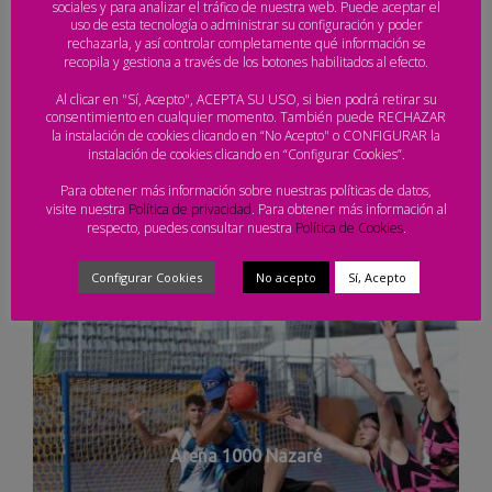
sociales y para analizar el tráfico de nuestra web. Puede aceptar el
uso de esta tecnología o administrar su configuración y poder
rechazarla, y así controlar completamente qué información se
recopila y gestiona a través de los botones habilitados al efecto.
Al clicar en "Sí, Acepto", ACEPTA SU USO, si bien podrá retirar su
consentimiento en cualquier momento. También puede RECHAZAR
la instalación de cookies clicando en “No Acepto" o CONFIGURAR la
instalación de cookies clicando en “Configurar Cookies”.
Arena 1000 Nazaré
Para obtener más información sobre nuestras políticas de datos,
visite nuestra
Política de privacidad
. Para obtener más información al
respecto, puedes consultar nuestra
Política de Cookies
.
Configurar Cookies
No acepto
Sí, Acepto
Arena 1000 Nazaré