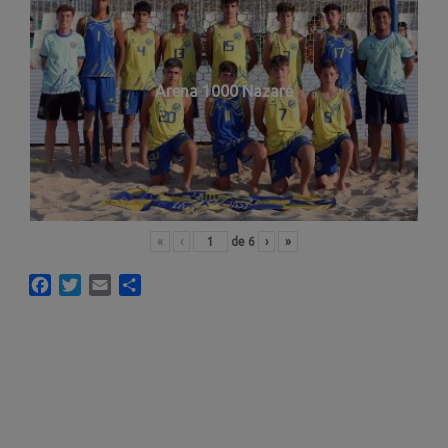
Arena 1000 Nazaré
«
‹
de
6
›
»
Facebook
Twitter
Email
Compartir