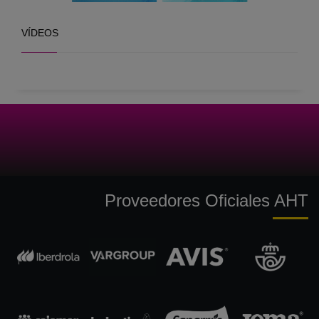
VÍDEOS
Proveedores Oficiales AHT