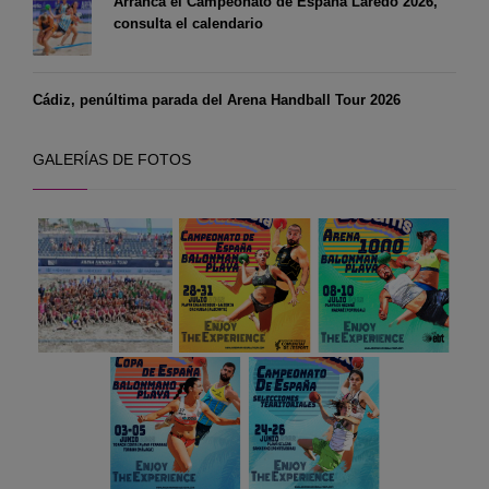
Arranca el Campeonato de España Laredo 2026,
consulta el calendario
Cádiz, penúltima parada del Arena Handball Tour 2026
GALERÍAS DE FOTOS