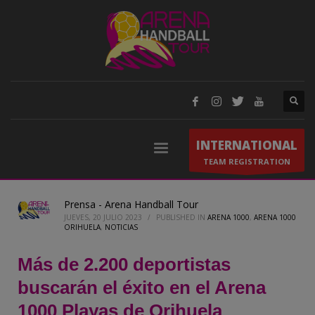
INTERNATIONAL
TEAM REGISTRATION
Prensa - Arena Handball Tour
JUEVES, 20 JULIO 2023
/
PUBLISHED IN
ARENA 1000
,
ARENA 1000
ORIHUELA
,
NOTICIAS
Más de 2.200 deportistas
buscarán el éxito en el Arena
1000 Playas de Orihuela