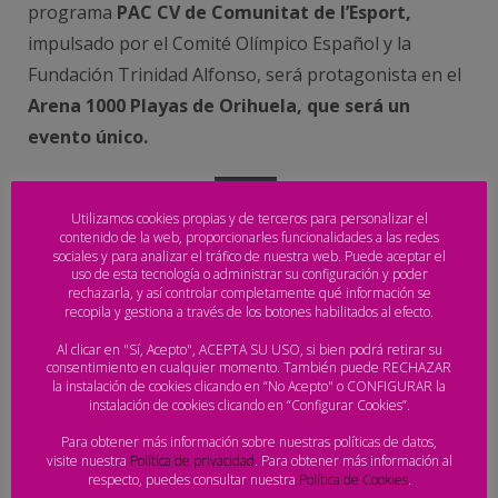
programa
PAC CV de Comunitat de l’Esport,
impulsado por el Comité Olímpico Español y la
Fundación Trinidad Alfonso, será protagonista en el
Arena 1000 Playas de Orihuela, que será un
evento único.
Lona_resultados_Orihuela
Descarga
Utilizamos cookies propias y de terceros para personalizar el
Facebook
Twitter
Email
Compartir
contenido de la web, proporcionarles funcionalidades a las redes
sociales y para analizar el tráfico de nuestra web. Puede aceptar el
uso de esta tecnología o administrar su configuración y poder
rechazarla, y así controlar completamente qué información se
recopila y gestiona a través de los botones habilitados al efecto.
PUBLICACIONES RELACIONADAS:
Al clicar en "Sí, Acepto", ACEPTA SU USO, si bien podrá retirar su
Orihuela, Almería y Nazaré, primeras
consentimiento en cualquier momento. También puede RECHAZAR
pruebas del Arena Handball Tour 2023
la instalación de cookies clicando en “No Acepto" o CONFIGURAR la
instalación de cookies clicando en “Configurar Cookies”.
Abierto el plazo de acreditaciones de prensa
Para obtener más información sobre nuestras políticas de datos,
para las grandes citas del Balonmano Playa
visite nuestra
Política de privacidad
. Para obtener más información al
El Arena 1000 Playas de Orihuela,
respecto, puedes consultar nuestra
Política de Cookies
.