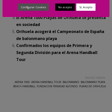
confirmado como antesala del Campeonato
Configurar Cookies
No acepto
Sí, Acepto
de España
El Arena 1000 Playas de Orihuela se presenta
en sociedad
Orihuela acogerá el Campeonato de España
de balonmano playa
Confirmados los equipos de Primera y
Segunda División para el Arena Handball
Tour
TAGGED UNDER:
ARENA 1000
,
ARENA HANDBALL TOUR
,
BALONMANO
,
BALONMANO PLAYA
,
BEACH HANDBALL
,
FUNDACION TRINIDAD ALFONSO
,
PLAYAS DE ORIHUELA