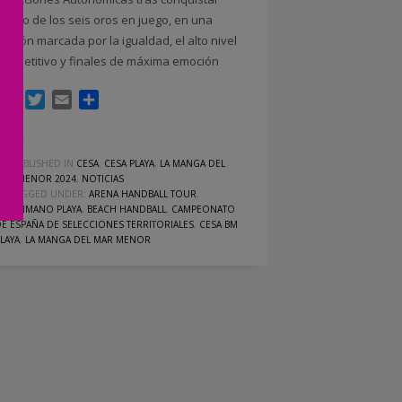
cuatro de los seis oros en juego, en una
edición marcada por la igualdad, el alto nivel
competitivo y finales de máxima emoción
Facebook
Twitter
Email
Compartir
PUBLISHED IN
CESA
,
CESA PLAYA
,
LA MANGA DEL
MAR MENOR 2024
,
NOTICIAS
TAGGED UNDER:
ARENA HANDBALL TOUR
,
BALONMANO PLAYA
,
BEACH HANDBALL
,
CAMPEONATO
DE ESPAÑA DE SELECCIONES TERRITORIALES
,
CESA BM
PLAYA
,
LA MANGA DEL MAR MENOR