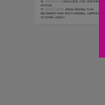
PUBLISHED IN
CALELLA 2026
,
CESA
,
CESA PLAYA
,
NOTICIAS
TAGGED UNDER:
ARENA HANDBALL TOUR
,
BALONMANO PLAYA
,
BEACH HANDBALL
,
CAMPEONATO
DE ESPAÑA
,
LAREDO