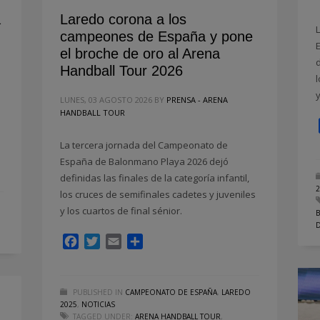
a
Laredo corona a los
campeones de España y pone
el broche de oro al Arena
Handball Tour 2026
LUNES, 03 AGOSTO 2026
BY
PRENSA - ARENA
HANDBALL TOUR
La tercera jornada del Campeonato de
España de Balonmano Playa 2026 dejó
definidas las finales de la categoría infantil,
los cruces de semifinales cadetes y juveniles
y los cuartos de final sénior.
Facebook
Twitter
Email
Compartir
PUBLISHED IN
CAMPEONATO DE ESPAÑA
,
LAREDO
2025
,
NOTICIAS
TAGGED UNDER:
ARENA HANDBALL TOUR
,