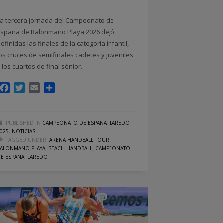
La tercera jornada del Campeonato de
España de Balonmano Playa 2026 dejó
definidas las finales de la categoría infantil,
los cruces de semifinales cadetes y juveniles
y los cuartos de final sénior.
Facebook
Twitter
Email
Compartir
PUBLISHED IN
CAMPEONATO DE ESPAÑA
,
LAREDO
2025
,
NOTICIAS
TAGGED UNDER:
ARENA HANDBALL TOUR
,
BALONMANO PLAYA
,
BEACH HANDBALL
,
CAMPEONATO
DE ESPAÑA
,
LAREDO