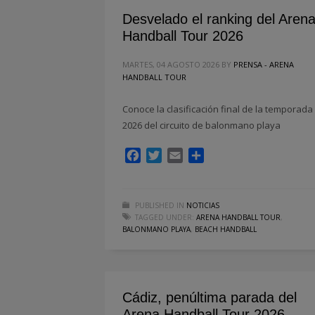
Desvelado el ranking del Aren
Handball Tour 2026
MARTES, 04 AGOSTO 2026
BY
PRENSA - ARENA
HANDBALL TOUR
Conoce la clasificación final de la temporada
2026 del circuito de balonmano playa
Facebook
Twitter
Email
Compartir
PUBLISHED IN
NOTICIAS
TAGGED UNDER:
ARENA HANDBALL TOUR
,
BALONMANO PLAYA
,
BEACH HANDBALL
Cádiz, penúltima parada del
Arena Handball Tour 2026