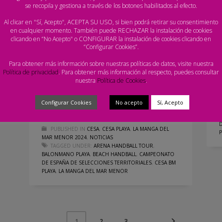
se recopila y gestiona a través de los botones habilitados al efecto.
MARTES, 30 JUNIO 2026
BY
PRENSA - ARENA
Al clicar en "Sí, Acepto", ACEPTA SU USO, si bien podrá retirar su consentimiento
HANDBALL TOUR
en cualquier momento. También puede RECHAZAR la instalación de cookies
clicando en “No Acepto" o CONFIGURAR la instalación de cookies clicando en
“Configurar Cookies”.
Andalucía y Comunitat Valenciana se citarán
en Infantil Masculino, y Cataluña y Andalucía
Para obtener más información sobre nuestras políticas de datos, visite nuestra
Política de privacidad
. Para obtener más información al respecto, puedes consultar
harán lo propio en Infantil Femenino
nuestra
Política de Cookies
.
Facebook
Twitter
Email
Compartir
Configurar Cookies
No acepto
Sí, Acepto
PUBLISHED IN
CESA
,
CESA PLAYA
,
LA MANGA DEL
MAR MENOR 2024
,
NOTICIAS
TAGGED UNDER:
ARENA HANDBALL TOUR
,
BALONMANO PLAYA
,
BEACH HANDBALL
,
CAMPEONATO
DE ESPAÑA DE SELECCIONES TERRITORIALES
,
CESA BM
PLAYA
,
LA MANGA DEL MAR MENOR
2
3
1