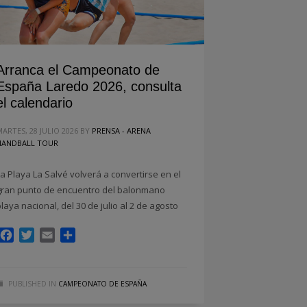
Arranca el Campeonato de
España Laredo 2026, consulta
el calendario
MARTES, 28 JULIO 2026
BY
PRENSA - ARENA
HANDBALL TOUR
La Playa La Salvé volverá a convertirse en el
gran punto de encuentro del balonmano
playa nacional, del 30 de julio al 2 de agosto
Facebook
Twitter
Email
Compartir
PUBLISHED IN
CAMPEONATO DE ESPAÑA