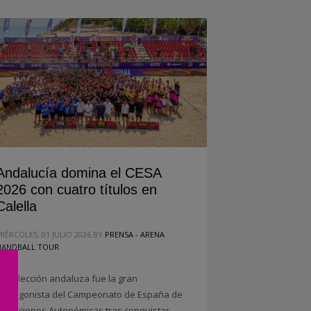
Andalucía domina el CESA
2026 con cuatro títulos en
Calella
MIÉRCOLES, 01 JULIO 2026
BY
PRENSA - ARENA
HANDBALL TOUR
La selección andaluza fue la gran
protagonista del Campeonato de España de
Selecciones Autonómicas tras conquistar