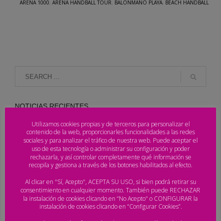
ARENA 1000
,
ARENA HANDBALL TOUR
,
BALONMANO PLAYA
,
BEACH HANDBALL
NOTICIAS RECIENTES
Utilizamos cookies propias y de terceros para personalizar el
contenido de la web, proporcionarles funcionalidades a las redes
Desvelado el ranking del Arena Handball Tour
sociales y para analizar el tráfico de nuestra web. Puede aceptar el
2026
uso de esta tecnología o administrar su configuración y poder
rechazarla, y así controlar completamente qué información se
recopila y gestiona a través de los botones habilitados al efecto.
Laredo corona a los campeones de España y pone
Al clicar en "Sí, Acepto", ACEPTA SU USO, si bien podrá retirar su
el broche de oro al Arena Handball Tour 2026
consentimiento en cualquier momento. También puede RECHAZAR
la instalación de cookies clicando en “No Acepto" o CONFIGURAR la
instalación de cookies clicando en “Configurar Cookies”.