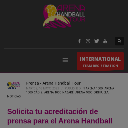
INTERNATIONAL
TEAM REGISTRATION
Prensa - Arena Handball Tour
MARTES, 16 MAYO 2023
/
PUBLISHED IN
ARENA 1000
,
ARENA
1000 CÁDIZ
,
ARENA 1000 NAZARÉ
,
ARENA 1000 ORIHUELA
,
NOTICIAS
Solicita tu acreditación de
prensa para el Arena Handball