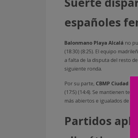
Suerte dispa
españoles f
Balonmano Playa Alcalá
no pu
(18:30) (8:25). El equipo madril
a falta de la disputa del resto de
siguiente ronda.
Por su parte,
CBMP Ciudad de
(17:5) (14:4). Se mantienen terc
más abiertos e igualados de tod
Partidos apl