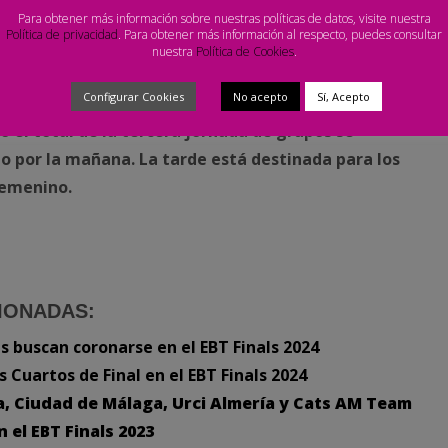
Para obtener más información sobre nuestras políticas de datos, visite nuestra
Política de privacidad
. Para obtener más información al respecto, puedes consultar
nuestra
Política de Cookies
.
da del EBT Finals de este año, en el que gran parte de
Configurar Cookies
No acepto
Sí, Acepto
ver aplazada por incidencias climáticas. Tanto lo que
el total de la tercera jornada de grupos se
io por la mañana. La tarde está destinada para los
femenino.
IONADAS:
 buscan coronarse en el EBT Finals 2024
 Cuartos de Final en el EBT Finals 2024
, Ciudad de Málaga, Urci Almería y Cats AM Team
 el EBT Finals 2023