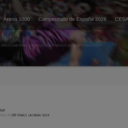
Arena 1000
Campeonato de España 2026
CESA
IRREGULAR PARA LOS EQUIPOS ESPAÑOLES EN EL EBT FINALS 2024
our
SHED IN
EBT FINALS
,
LACANAU 2024