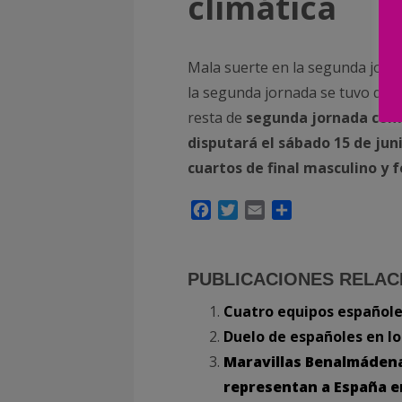
climática
Mala suerte en la segunda jorna
la segunda jornada se tuvo que 
resta de
segunda jornada como 
disputará el sábado 15 de jun
cuartos de final masculino y 
Facebook
Twitter
Email
Compartir
PUBLICACIONES RELAC
Cuatro equipos españoles
Duelo de españoles en los
Maravillas Benalmádena
representan a España en