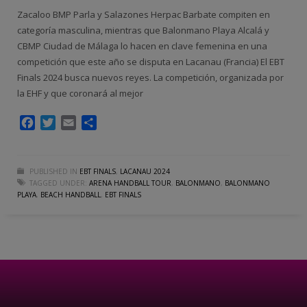
Zacaloo BMP Parla y Salazones Herpac Barbate compiten en
categoría masculina, mientras que Balonmano Playa Alcalá y
CBMP Ciudad de Málaga lo hacen en clave femenina en una
competición que este año se disputa en Lacanau (Francia) El EBT
Finals 2024 busca nuevos reyes. La competición, organizada por
la EHF y que coronará al mejor
Facebook
Twitter
Email
Compartir
PUBLISHED IN
EBT FINALS
,
LACANAU 2024
TAGGED UNDER:
ARENA HANDBALL TOUR
,
BALONMANO
,
BALONMANO
PLAYA
,
BEACH HANDBALL
,
EBT FINALS