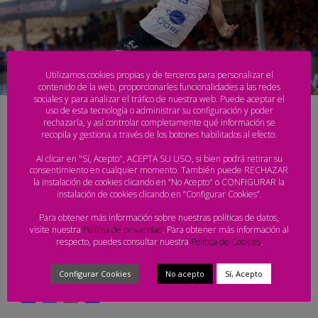
Utilizamos cookies propias y de terceros para personalizar el
contenido de la web, proporcionarles funcionalidades a las redes
sociales y para analizar el tráfico de nuestra web. Puede aceptar el
uso de esta tecnología o administrar su configuración y poder
Primera jornada casi perfecta para los
rechazarla, y así controlar completamente qué información se
recopila y gestiona a través de los botones habilitados al efecto.
españoles en el EBT Finals 2024
Al clicar en "Sí, Acepto", ACEPTA SU USO, si bien podrá retirar su
VIERNES, 14 JUNIO 2024
BY
PRENSA - ARENA HANDBALL TOUR
consentimiento en cualquier momento. También puede RECHAZAR
la instalación de cookies clicando en “No Acepto" o CONFIGURAR la
instalación de cookies clicando en “Configurar Cookies”.
Jornada de debut muy positiva para los equipos españoles en el
EBT Finals 2024, la competición de élite en el balonmano playa
Para obtener más información sobre nuestras políticas de datos,
visite nuestra
Política de privacidad
. Para obtener más información al
europeo y que organiza la EHF durante estos días en la ciudad
respecto, puedes consultar nuestra
Política de Cookies
.
de Lacanau (Francia). Y es que tres de los cuatro clubes
contendientes consiguieron pleno de victorias en el primer día de
Configurar Cookies
No acepto
Sí, Acepto
Facebook
Twitter
Email
Compartir