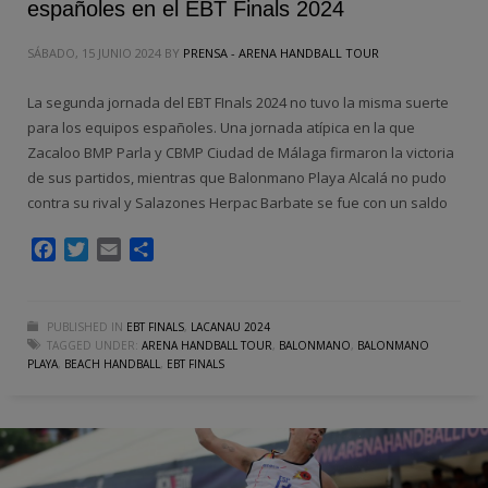
españoles en el EBT Finals 2024
SÁBADO, 15 JUNIO 2024
BY
PRENSA - ARENA HANDBALL TOUR
La segunda jornada del EBT FInals 2024 no tuvo la misma suerte
para los equipos españoles. Una jornada atípica en la que
Zacaloo BMP Parla y CBMP Ciudad de Málaga firmaron la victoria
de sus partidos, mientras que Balonmano Playa Alcalá no pudo
contra su rival y Salazones Herpac Barbate se fue con un saldo
Facebook
Twitter
Email
Compartir
PUBLISHED IN
EBT FINALS
,
LACANAU 2024
TAGGED UNDER:
ARENA HANDBALL TOUR
,
BALONMANO
,
BALONMANO
PLAYA
,
BEACH HANDBALL
,
EBT FINALS