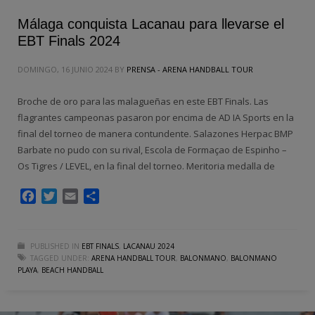
Málaga conquista Lacanau para llevarse el
EBT Finals 2024
DOMINGO, 16 JUNIO 2024
BY
PRENSA - ARENA HANDBALL TOUR
Broche de oro para las malagueñas en este EBT Finals. Las
flagrantes campeonas pasaron por encima de AD IA Sports en la
final del torneo de manera contundente. Salazones Herpac BMP
Barbate no pudo con su rival, Escola de Formaçao de Espinho –
Os Tigres / LEVEL, en la final del torneo. Meritoria medalla de
Facebook
Twitter
Email
Compartir
PUBLISHED IN
EBT FINALS
,
LACANAU 2024
TAGGED UNDER:
ARENA HANDBALL TOUR
,
BALONMANO
,
BALONMANO
PLAYA
,
BEACH HANDBALL