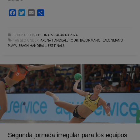
Facebook
Twitter
Email
Compartir
PUBLISHED IN
EBT FINALS
,
LACANAU 2024
TAGGED UNDER:
ARENA HANDBALL TOUR
,
BALONMANO
,
BALONMANO
PLAYA
,
BEACH HANDBALL
,
EBT FINALS
Segunda jornada irregular para los equipos