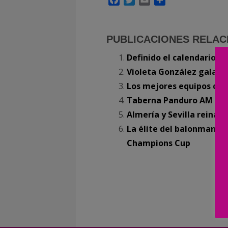
PUBLICACIONES RELAC
Definido el calendario c
Violeta González galard
Los mejores equipos de 
Taberna Panduro AM Team
Almería y Sevilla reinan
La élite del balonmano p
Champions Cup