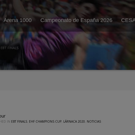
Arena 1000
Campeonato de España 2026
CESA
 EBT FINALS
our
SHED IN
EBT FINALS
,
EHF CHAMPIONS CUP
,
LÁRNACA 2020
,
NOTICIAS