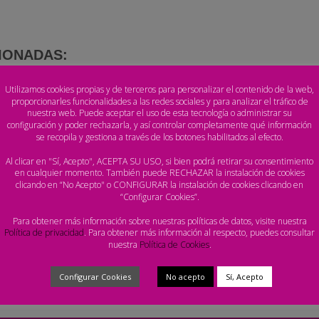
IONADAS:
ontinental de balonmano playa de 2020
Utilizamos cookies propias y de terceros para personalizar el contenido de la web,
onada por la UFDRM
proporcionarles funcionalidades a las redes sociales y para analizar el tráfico de
nuestra web. Puede aceptar el uso de esta tecnología o administrar su
balonmano playa de Europa se dan cita en Catania
configuración y poder rechazarla, y así controlar completamente qué información
se recopila y gestiona a través de los botones habilitados al efecto.
 y Pinturas Andalucía Sevilla en cuartos de final
 en Europa
Al clicar en "Sí, Acepto", ACEPTA SU USO, si bien podrá retirar su consentimiento
en cualquier momento. También puede RECHAZAR la instalación de cookies
laya europeo preparada para su cita en la VI
clicando en “No Acepto" o CONFIGURAR la instalación de cookies clicando en
“Configurar Cookies”.
Para obtener más información sobre nuestras políticas de datos, visite nuestra
Política de privacidad
. Para obtener más información al respecto, puedes consultar
nuestra
Política de Cookies
.
Configurar Cookies
No acepto
Sí, Acepto