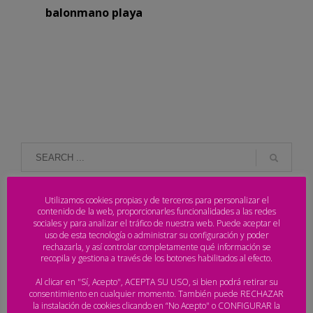
balonmano playa
NOTICIAS RECIENTES
Utilizamos cookies propias y de terceros para personalizar el
contenido de la web, proporcionarles funcionalidades a las redes
sociales y para analizar el tráfico de nuestra web. Puede aceptar el
uso de esta tecnología o administrar su configuración y poder
Desvelado el ranking del Arena Handball Tour
rechazarla, y así controlar completamente qué información se
2026
recopila y gestiona a través de los botones habilitados al efecto.
Al clicar en "Sí, Acepto", ACEPTA SU USO, si bien podrá retirar su
consentimiento en cualquier momento. También puede RECHAZAR
Laredo corona a los campeones de España y pone
la instalación de cookies clicando en “No Acepto" o CONFIGURAR la