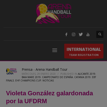
INTERNATIONAL
TEAM REGISTRATION
Prensa - Arena Handball Tour
MIÉRCOLES, 29 ENERO 2020
/
PUBLISHED IN
ALICANTE 2019
,
BAIA MARE 2019
,
CAMPEONATO DE ESPAÑA
,
CATANIA 2019
,
EBT
FINALS
,
EHF CHAMPIONS CUP
,
NOTICIAS
Violeta González galardonada
por la UFDRM