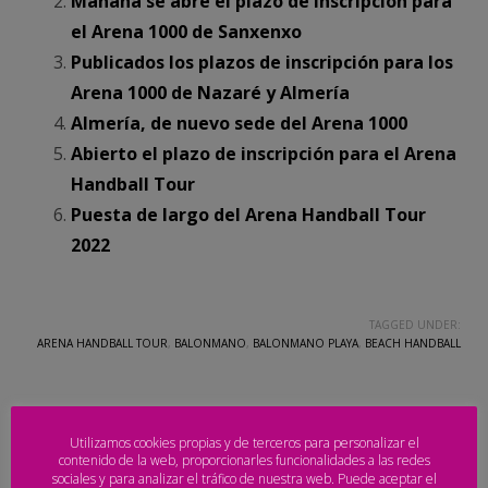
Mañana se abre el plazo de inscripción para
el Arena 1000 de Sanxenxo
Publicados los plazos de inscripción para los
Arena 1000 de Nazaré y Almería
Almería, de nuevo sede del Arena 1000
Abierto el plazo de inscripción para el Arena
Handball Tour
Puesta de largo del Arena Handball Tour
2022
TAGGED UNDER:
ARENA HANDBALL TOUR
,
BALONMANO
,
BALONMANO PLAYA
,
BEACH HANDBALL
Utilizamos cookies propias y de terceros para personalizar el
contenido de la web, proporcionarles funcionalidades a las redes
sociales y para analizar el tráfico de nuestra web. Puede aceptar el