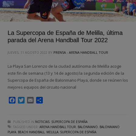
La Supercopa de España de Melilla, última
parada del Arena Handball Tour 2022
JUEVES, 11 AGOSTO 2022
BY
PRENSA - ARENA HANDBALL TOUR
La Playa San Lorenzo de la ciudad autónoma de Melilla acoge
este fin de semana (13 y 14 de agosto) la segunda edición de la
Supercopa de España de Balonmano Playa, donde se reúnen los
mejores equipos del circuito nacional
Facebook
Twitter
Email
Compartir
PUBLISHED IN
NOTICIAS
,
SUPERCOPA DE ESPAÑA
TAGGED UNDER:
ARENA HANDBALL TOUR
,
BALONMANO
,
BALONMANO
PLAYA
,
BEACH HANDBALL
,
MELILLA
,
SUPERCOPA DE ESPAÑA