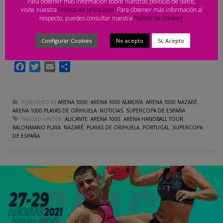
Para obtener más información sobre nuestras políticas de datos,
visite nuestra
Política de privacidad
. Para obtener más información al
presentaciones de Nazaré y Orihuela como sedes del Arena
respecto, puedes consultar nuestra
Política de Cookies
.
Handball Tour, donde también se ha confirmado a la Ciudad
Autónoma de Melilla como organizadora de la Supercopa de
Configurar Cookies
No acepto
Sí, Acepto
España 2022
Facebook
Twitter
Email
Compartir
PUBLISHED IN
ARENA 1000
,
ARENA 1000 ALMERÍA
,
ARENA 1000 NAZARÉ
,
ARENA 1000 PLAYAS DE ORIHUELA
,
NOTICIAS
,
SUPERCOPA DE ESPAÑA
TAGGED UNDER:
ALICANTE
,
ARENA 1000
,
ARENA HANDBALL TOUR
,
BALONMANO PLAYA
,
NAZARÉ
,
PLAYAS DE ORIHUELA
,
PORTUGAL
,
SUPERCOPA
DE ESPAÑA