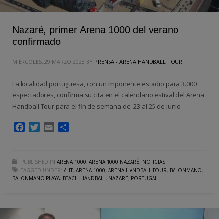
Nazaré, primer Arena 1000 del verano
confirmado
MIÉRCOLES, 29 MARZO 2023
BY
PRENSA - ARENA HANDBALL TOUR
La localidad portuguesa, con un imponente estadio para 3.000
espectadores, confirma su cita en el calendario estival del Arena
Handball Tour para el fin de semana del 23 al 25 de junio
Facebook
Twitter
Email
Compartir
PUBLISHED IN
ARENA 1000
,
ARENA 1000 NAZARÉ
,
NOTICIAS
TAGGED UNDER:
AHT
,
ARENA 1000
,
ARENA HANDBALL TOUR
,
BALONMANO
,
BALONMANO PLAYA
,
BEACH HANDBALL
,
NAZARÉ
,
PORTUGAL