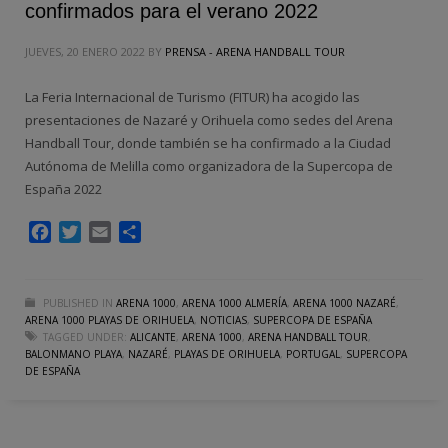
confirmados para el verano 2022
JUEVES, 20 ENERO 2022
BY
PRENSA - ARENA HANDBALL TOUR
La Feria Internacional de Turismo (FITUR) ha acogido las
presentaciones de Nazaré y Orihuela como sedes del Arena
Handball Tour, donde también se ha confirmado a la Ciudad
Autónoma de Melilla como organizadora de la Supercopa de
España 2022
Facebook
Twitter
Email
Compartir
PUBLISHED IN
ARENA 1000
,
ARENA 1000 ALMERÍA
,
ARENA 1000 NAZARÉ
,
ARENA 1000 PLAYAS DE ORIHUELA
,
NOTICIAS
,
SUPERCOPA DE ESPAÑA
TAGGED UNDER:
ALICANTE
,
ARENA 1000
,
ARENA HANDBALL TOUR
,
BALONMANO PLAYA
,
NAZARÉ
,
PLAYAS DE ORIHUELA
,
PORTUGAL
,
SUPERCOPA
DE ESPAÑA