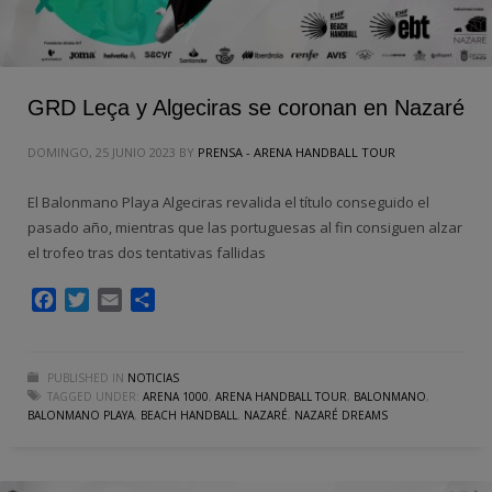
GRD Leça y Algeciras se coronan en Nazaré
DOMINGO, 25 JUNIO 2023
BY
PRENSA - ARENA HANDBALL TOUR
El Balonmano Playa Algeciras revalida el título conseguido el
pasado año, mientras que las portuguesas al fin consiguen alzar
el trofeo tras dos tentativas fallidas
Facebook
Twitter
Email
Compartir
PUBLISHED IN
NOTICIAS
TAGGED UNDER:
ARENA 1000
,
ARENA HANDBALL TOUR
,
BALONMANO
,
BALONMANO PLAYA
,
BEACH HANDBALL
,
NAZARÉ
,
NAZARÉ DREAMS