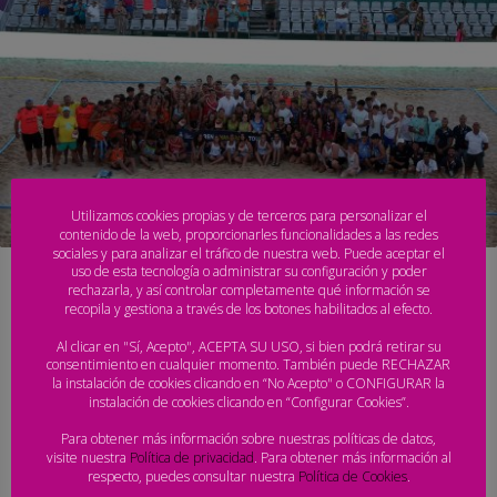
Utilizamos cookies propias y de terceros para personalizar el
contenido de la web, proporcionarles funcionalidades a las redes
sociales y para analizar el tráfico de nuestra web. Puede aceptar el
uso de esta tecnología o administrar su configuración y poder
Las Peris, Sevilla, Xàbia y Maravillas
rechazarla, y así controlar completamente qué información se
recopila y gestiona a través de los botones habilitados al efecto.
Benalmádena, primeros campeones de
Nazaré
Al clicar en "Sí, Acepto", ACEPTA SU USO, si bien podrá retirar su
consentimiento en cualquier momento. También puede RECHAZAR
la instalación de cookies clicando en “No Acepto" o CONFIGURAR la
DOMINGO, 10 JULIO 2022
BY
PRENSA - ARENA HANDBALL TOUR
instalación de cookies clicando en “Configurar Cookies”.
Las finales infantiles y cadetes copan el protagonismo en la
Para obtener más información sobre nuestras políticas de datos,
visite nuestra
Política de privacidad
. Para obtener más información al
segunda jornada del Arena 1000 de la localidad portuguesa
respecto, puedes consultar nuestra
Política de Cookies
.