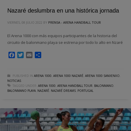
Nazaré deslumbra en una histórica jornada
VIERNES, 08 JULIO 2022
BY
PRENSA - ARENA HANDBALL TOUR
El Arena 1000 con más equipos participantes de la historia del
circuito de balonmano playa se estrena por todo lo alto en Nzaré
Facebook
Twitter
Email
Compartir
PUBLISHED IN
ARENA 1000
,
ARENA 1000 NAZARÉ
,
ARENA 1000 SANXENXO
,
NOTICIAS
TAGGED UNDER:
ARENA 1000
,
ARENA HANDBALL TOUR
,
BALONMANO
,
BALONMANO PLAYA
,
NAZARÉ
,
NAZARÉ DREAMS
,
PORTUGAL