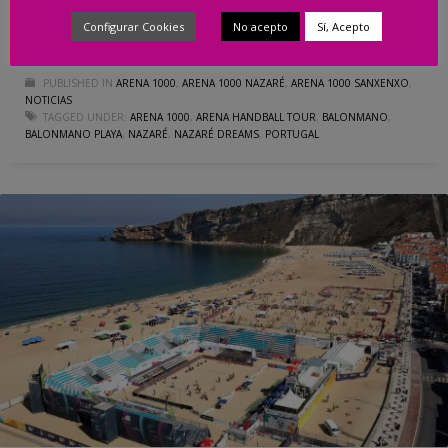
Facebook
Twitter
Email
Compartir
Configurar Cookies
No acepto
Sí, Acepto
PUBLISHED IN
ARENA 1000
,
ARENA 1000 NAZARÉ
,
ARENA 1000 SANXENXO
,
NOTICIAS
TAGGED UNDER:
ARENA 1000
,
ARENA HANDBALL TOUR
,
BALONMANO
,
BALONMANO PLAYA
,
NAZARÉ
,
NAZARÉ DREAMS
,
PORTUGAL