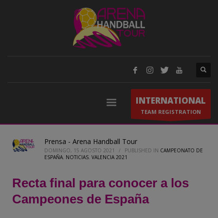
INTERNATIONAL
TEAM REGISTRATION
Prensa - Arena Handball Tour
DOMINGO, 15 AGOSTO 2021
/
PUBLISHED IN
CAMPEONATO DE
ESPAÑA
,
NOTICIAS
,
VALENCIA 2021
Recta final para conocer a los
Campeones de España