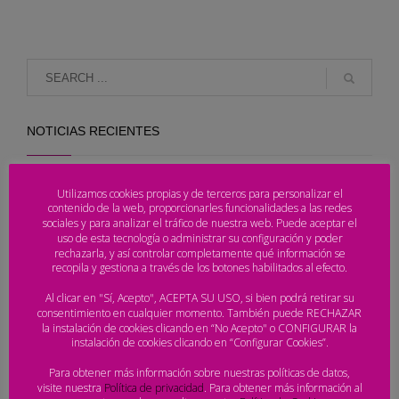
NOTICIAS RECIENTES
Desvelado el ranking del Arena Handball Tour
Utilizamos cookies propias y de terceros para personalizar el
2026
contenido de la web, proporcionarles funcionalidades a las redes
sociales y para analizar el tráfico de nuestra web. Puede aceptar el
uso de esta tecnología o administrar su configuración y poder
rechazarla, y así controlar completamente qué información se
Laredo corona a los campeones de España y pone
recopila y gestiona a través de los botones habilitados al efecto.
el broche de oro al Arena Handball Tour 2026
Al clicar en "Sí, Acepto", ACEPTA SU USO, si bien podrá retirar su
consentimiento en cualquier momento. También puede RECHAZAR
la instalación de cookies clicando en “No Acepto" o CONFIGURAR la
El Campeonato de España de Balonmano Playa entra en su
instalación de cookies clicando en “Configurar Cookies”.
jornada decisiva en Laredo
Para obtener más información sobre nuestras políticas de datos,
visite nuestra
Política de privacidad
. Para obtener más información al