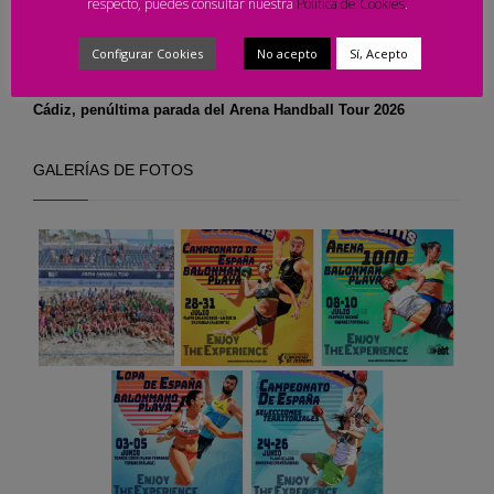
respecto, puedes consultar nuestra
Política de Cookies
.
Arranca el Campeonato de España Laredo 2026,
consulta el calendario
Configurar Cookies
No acepto
Sí, Acepto
Cádiz, penúltima parada del Arena Handball Tour 2026
GALERÍAS DE FOTOS