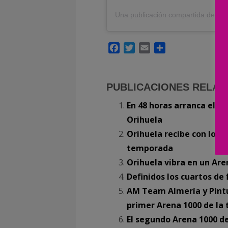
Facebook
Twitter
Email
Compartir
PUBLICACIONES RELAC
En 48 horas arranca el p
Orihuela
Orihuela recibe con los 
temporada
Orihuela vibra en un Ar
Definidos los cuartos de 
AM Team Almería y Pintu
primer Arena 1000 de l
El segundo Arena 1000 de