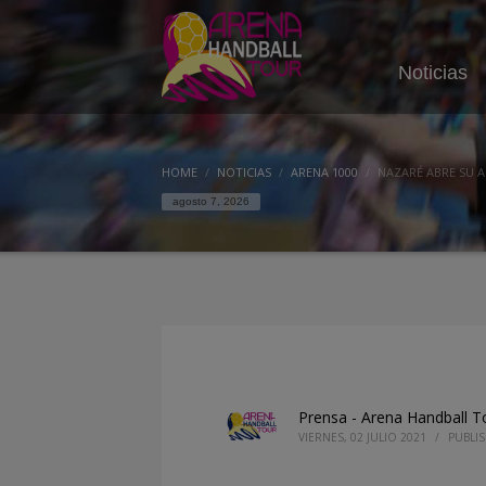
Noticias
HOME
NOTICIAS
ARENA 1000
NAZARÉ ABRE SU A
agosto 7, 2026
Prensa - Arena Handball T
VIERNES, 02 JULIO 2021
/
PUBLI