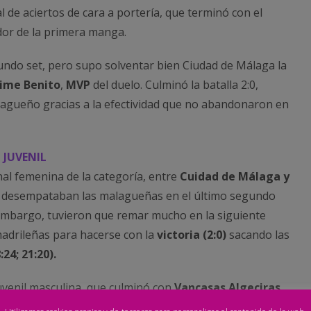
l de aciertos de cara a portería, que terminó con el
or de la primera manga.
undo set, pero supo solventar bien Ciudad de Málaga la
aime Benito
,
MVP
del duelo. Culminó la batalla 2:0,
agueño gracias a la efectividad que no abandonaron en
 JUVENIL
nal femenina de la categoría, entre
Cuidad de Málaga y
, desempataban las malagueñas en el último segundo
n embargo, tuvieron que remar mucho en la siguiente
madrileñas para hacerse con la
victoria (2:0)
sacando las
:24; 21:20).
juvenil masculina, que culminó con
Vancasas Algeciras
 amplia ventaja en el segundo set. A pesar de haber