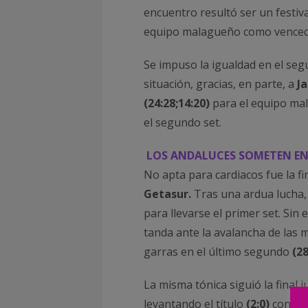
encuentro resultó ser un festiva
equipo malagueño como venced
Se impuso la igualdad en el seg
situación, gracias, en parte, a
J
(24:28;14:20)
para el equipo mal
el segundo set.
LOS ANDALUCES SOMETEN EN
No apta para cardiacos fue la fi
Getasur.
Tras una ardua lucha
para llevarse el primer set. Si
tanda ante la avalancha de las 
garras en el último segundo
(28
La misma tónica siguió la final 
levantando el título
(2:0)
con una