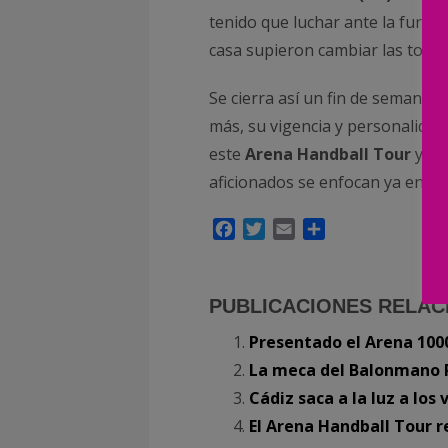
tenido que luchar ante la furia 
casa supieron cambiar las torn
Se cierra así un fin de semana 
más, su vigencia y personalidad
este
Arena Handball Tour
y se 
aficionados se enfocan ya en la
Facebook
Twitter
Email
Compartir
PUBLICACIONES RELAC
Presentado el Arena 100
La meca del Balonmano P
Cádiz saca a la luz a lo
El Arena Handball Tour 