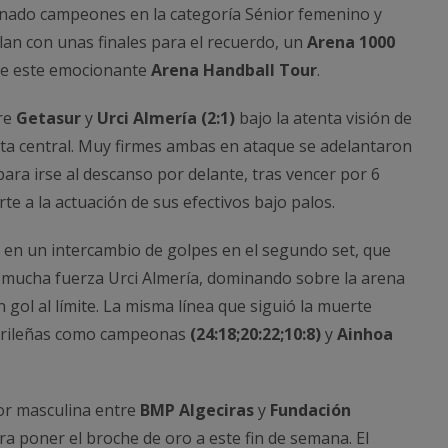
nado campeones en la categoría Sénior femenino y
lan con unas finales para el recuerdo, un
Arena 1000
 de este emocionante
Arena Handball Tour
.
tre
Getasur
y
Urci Almería (2:1)
bajo la atenta visión de
sta central. Muy firmes ambas en ataque se adelantaron
para irse al descanso por delante, tras vencer por 6
rte a la actuación de sus efectivos bajo palos.
 en un intercambio de golpes en el segundo set, que
 mucha fuerza Urci Almería, dominando sobre la arena
 gol al límite. La misma línea que siguió la muerte
adrileñas como campeonas
(24:18;20:22;10:8)
y
Ainhoa
ior masculina entre
BMP Algeciras
y
Fundación
a poner el broche de oro a este fin de semana. El