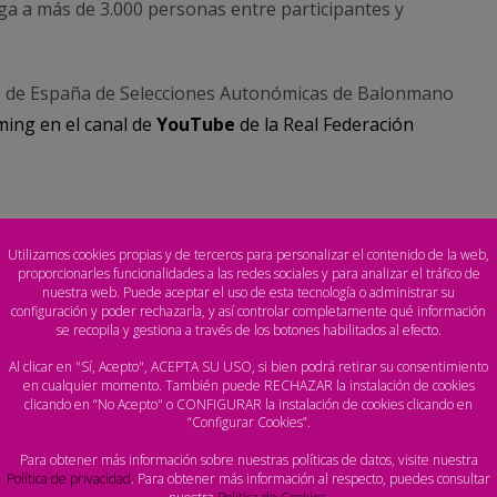
a a más de 3.000 personas entre participantes y
o de España de Selecciones Autonómicas de Balonmano
ming en el canal de
YouTube
de la Real Federación
Utilizamos cookies propias y de terceros para personalizar el contenido de la web,
proporcionarles funcionalidades a las redes sociales y para analizar el tráfico de
IONADAS:
nuestra web. Puede aceptar el uso de esta tecnología o administrar su
configuración y poder rechazarla, y así controlar completamente qué información
se recopila y gestiona a través de los botones habilitados al efecto.
del Arena 1000
, diga Andalucía
Al clicar en "Sí, Acepto", ACEPTA SU USO, si bien podrá retirar su consentimiento
en cualquier momento. También puede RECHAZAR la instalación de cookies
aré, primeras pruebas del Arena Handball Tour 2023
clicando en “No Acepto" o CONFIGURAR la instalación de cookies clicando en
“Configurar Cookies”.
regresa a Cádiz en forma de Arena 1000
2023
Para obtener más información sobre nuestras políticas de datos, visite nuestra
Política de privacidad
. Para obtener más información al respecto, puedes consultar
ripciones para el Master 1000 de La Manga