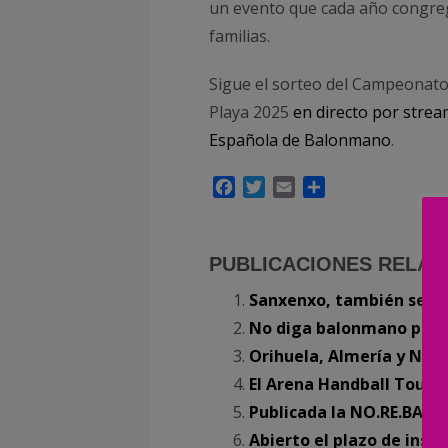
un evento que cada año congreg
familias.
Sigue el sorteo del Campeonat
Playa 2025
en directo por strea
Española de Balonmano
.
Facebook
Twitter
Email
Compartir
PUBLICACIONES RELAC
Sanxenxo, también sede 
No diga balonmano playa
Orihuela, Almería y Naz
El Arena Handball Tour 
Publicada la NO.RE.BAP. 
Abierto el plazo de insc