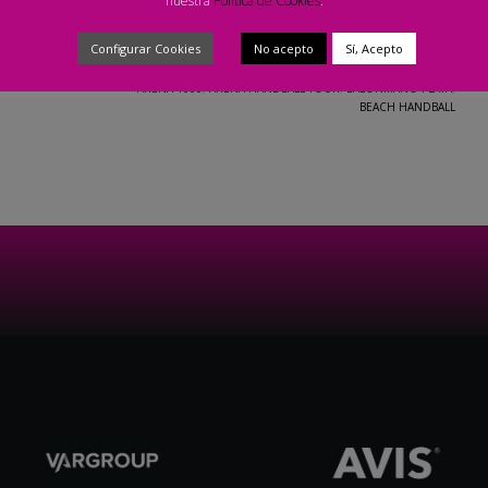
nuestra
Política de Cookies
.
Configurar Cookies
No acepto
Sí, Acepto
TAGGED UNDER:
ARENA 1000
,
ARENA HANDBALL TOUR
,
BALONMANO PLAYA
,
BEACH HANDBALL