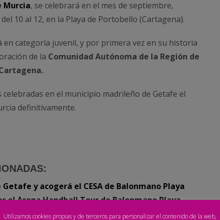
e Murcia
, se celebrará en el mes de septiembre,
el 10 al 12, en la Playa de Portobello (Cartagena).
á en categoría juvenil, y por primera vez en su historia
boración de la
Comunidad Autónoma de la Región de
 Cartagena.
 celebradas en el municipio madrileño de Getafe el
cia definitivamente.
IONADAS:
e Getafe y acogerá el CESA de Balonmano Playa
r el Arena Handball Tour de Balonmano Playa
ball Tour 2020
Utilizamos cookies propias y de terceros para personalizar el contenido de la web,