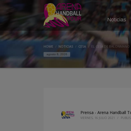
Noticias
HOME
NOTICIAS
CESA
EL CESA DE BALONMANO 
agosto 8, 2026
Prensa - Arena Handball T
VIERNES, 16 JULIO 2021
/
PUBLI