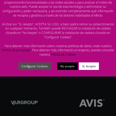
proporcionarles funcionalidades a las redes sociales y para analizar el tráfico de
gel Sevilla ‘Milwo’
nuestra web. Puede aceptar el uso de esta tecnología o administrar su
configuración y poder rechazarla, y así controlar completamente qué información
se recopila y gestiona a través de los botones habilitados al efecto.
Al clicar en "Sí, Acepto", ACEPTA SU USO, si bien podrá retirar su consentimiento
en cualquier momento. También puede RECHAZAR la instalación de cookies
clicando en “No Acepto" o CONFIGURAR la instalación de cookies clicando en
“Configurar Cookies”.
Para obtener más información sobre nuestras políticas de datos, visite nuestra
Política de privacidad
. Para obtener más información al respecto, puedes consultar
nuestra
Política de Cookies
.
Configurar Cookies
No acepto
Sí, Acepto