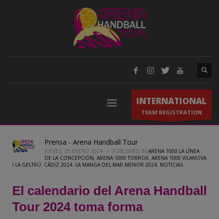
INTERNATIONAL
TEAM REGISTRATION
Prensa - Arena Handball Tour
JUEVES, 25 ENERO 2024
/
PUBLISHED IN
ARENA 1000 LA LÍNEA
DE LA CONCEPCIÓN
,
ARENA 1000 TORROX
,
ARENA 1000 VILANOVA
I LA GELTRÚ
,
CÁDIZ 2024
,
LA MANGA DEL MAR MENOR 2024
,
NOTICIAS
El calendario del Arena Handball
Tour 2024 toma forma