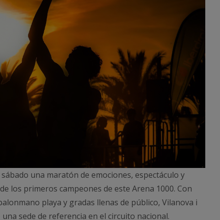
te sábado una maratón de emociones, espectáculo y
n de los primeros campeones de este Arena 1000. Con
balonmano playa y gradas llenas de público, Vilanova i
una sede de referencia en el circuito nacional.