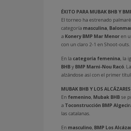
ÉXITO PARA MUBAK BHB Y BM
El torneo ha estrenado palmarés 
categoría
masculina
,
Balonma
a
Konery BMP Mar Menor
en u
con un claro 2-1 en Shoot-outs.
En la
categoría femenina
, la
BHB
y
BMP Marni-Nou Racó
. L
alzándose así con el primer tít
MUBAK BHB Y LOS ALCÁZARES
En
femenino
,
Mubak BHB
se p
a
Toconstrucción BMP Algecir
las catalanas.
En
masculino
,
BMP Los Alcáza