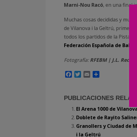
Marni-Nou Racó
, en una final 
Muchas cosas decididas y muchas
de Vilanova i la Geltrú, primer
todos los partidos de la Pista C
Federación Española de Balo
Fotografía:
RFEBM | J.L. Recio
Facebook
Twitter
Email
Compartir
PUBLICACIONES RELAC
El Arena 1000 de Vilanov
Doblete de Rayito Salin
Granollers y Ciudad de M
i la Geltrú