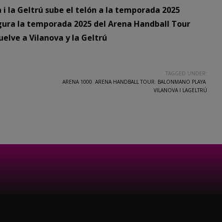
 i la Geltrú sube el telón a la temporada 2025
ugura la temporada 2025 del Arena Handball Tour
uelve a Vilanova y la Geltrú
TAGGED UNDER:
ARENA 1000
,
ARENA HANDBALL TOUR
,
BALONMANO PLAYA
,
VILANOVA I LAGELTRÚ