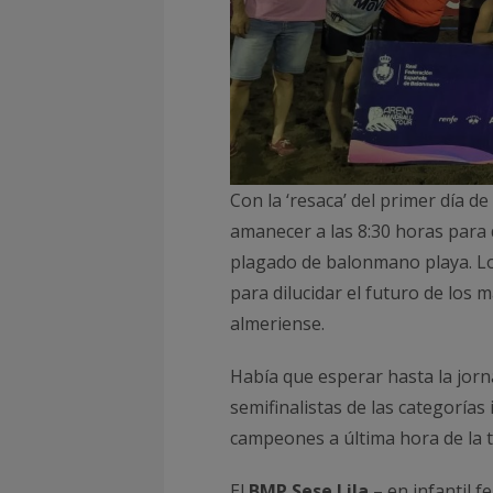
Con la ‘resaca’ del primer día d
amanecer a las 8:30 horas para d
plagado de balonmano playa. L
para dilucidar el futuro de los 
almeriense.
Había que esperar hasta la jor
semifinalistas de las categorías 
campeones a última hora de la t
El
BMP Sese Lila
– en infantil f