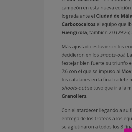
campeón en esta nueva edición
lograda ante el
Ciudad de Mál
Carbotocaitos
el equipo que ib
Fuengirola
, también 2:0 (29:26; 
Más ajustado estuvieron los enc
decidieron en los
shoots-out
. L
festejar bien fuerte su triunfo
7:6 con el que se impuso al
Move
los catalanes en la final cadete
shoots-out
se tuvo que ir a la 
Granollers
.
Con el atardecer llegando a su f
entrega de los trofeos a los e
se aglutinaron a todos los 8 fina