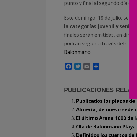
punto y final al segundo día de 
Este domingo, 18 de julio, se d
la categorías juvenil y senior
finales serán emitidas, en direc
podrán seguir a través del
cana
Balonmano
.
Facebook
Twitter
Email
Compartir
PUBLICACIONES RELAC
Publicados los plazos de
Almería, de nuevo sede 
El último Arena 1000 de
Ola de Balonmano Playa
Definidos los cuartos de 