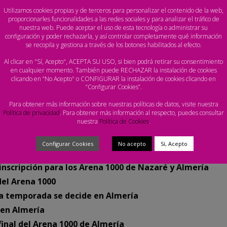
competición.
Utilizamos cookies propias y de terceros para personalizar el contenido de la web,
proporcionarles funcionalidades a las redes sociales y para analizar el tráfico de
nuestra web. Puede aceptar el uso de esta tecnología o administrar su
isputarán
los cuartos de final, semifinales y finales de
configuración y poder rechazarla, y así controlar completamente qué información
. Además, en senior femenina y senior masculina, las
se recopila y gestiona a través de los botones habilitados al efecto.
to, a través de
Teledeporte
. El resto de encuentros se
Al clicar en "Sí, Acepto", ACEPTA SU USO, si bien podrá retirar su consentimiento
en cualquier momento. También puede RECHAZAR la instalación de cookies
l de YouTube oficial de la Real Federación Española de
clicando en “No Acepto" o CONFIGURAR la instalación de cookies clicando en
“Configurar Cookies”.
Para obtener más información sobre nuestras políticas de datos, visite nuestra
Política de privacidad
. Para obtener más información al respecto, puedes consultar
nuestra
Política de Cookies
.
Configurar Cookies
No acepto
Sí, Acepto
IONADAS:
 inscripción para los Arena 1000 de Nazaré y Almería
del Arena 1000
 la temporada se decide en Almería
 en Almería
final del Arena 1000 de Almería