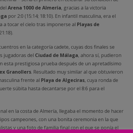
 del
Arena 1000 de Almería
, gracias a la victoria
aga
por 2:0 (15:14; 18:10). En infantil masculina, era el
a a tocar el cielo tras imponerse al
Playas de
21:18).
uentros en la categoría cadete, cuyas dos finales se
as jugadoras del
Ciudad de Málaga
, ahora sí, pudieron
 en esta prestigiosa prueba después de un apretadísimo
x Granollers
. Resultado muy similar al que obtuvieron
 masculina frente al
Playa de Algeciras
, cuya ronda de
muerte súbita hasta decantarse por el 8:6 para el
inal en la costa de Almería, llegaba el momento de hacer
quipos campeones, con una bonita ceremonia en la que
listas y una foto de familia final con el que se ponía el