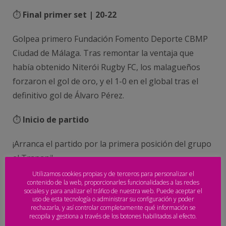
⏱️
Final primer set | 20-22
Golpea primero Fundación Fomento Deporte CBMP
Ciudad de Málaga. Tras remontar la ventaja que
había obtenido Niterói Rugby FC, los malagueños
forzaron el gol de oro, y el 1-0 en el global tras el
definitivo gol de Álvaro Pérez.
⏱️
Inicio de partido
¡Arranca el partido por la primera posición del grupo
el Trapani!
Utilizamos cookies propias y de terceros para personalizar el
CALENDARIO
DE PARTIDOS
contenido de la web, proporcionarles funcionalidades a las redes
sociales y para analizar el tráfico de nuestra web. Puede aceptar el
uso de esta tecnología o administrar su configuración y poder
Jueves, 18 de junio de 2026 – 10:00h. | (M)
BMP
rechazarla, y así controlar completamente qué información se
recopila y gestiona a través de los botones habilitados al efecto.
Algeciras
– C4H10 Melluzhi Jurmala