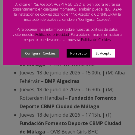
Al clicar en "Sí, Acepto", ACEPTA SU USO, si bien podrá retirar su
Jueves, 18 de junio de 2026 – 11:30h. | (M)
consentimiento en cualquier momento. También puede RECHAZAR
Fundación Fomento Deporte CBMP Ciudad
la instalación de cookies clicando en “No Acepto" o CONFIGURAR la
instalación de cookies clicando en “Configurar Cookies”.
de Málaga
– BHC Harena
Para obtener más información sobre nuestras políticas de datos,
Jueves, 18 de junio de 2026 – 12:15h. | (F)
CATS
visite nuestra
Política de privacidad
. Para obtener más información al
Playas de Fuengirola
– Blue Team
respecto, puedes consultar nuestra
Política de Cookies
.
Jueves, 18 de junio de 2026 – 13:45h. | (F)
Configurar Cookies
No acepto
Sí, Acepto
Fundación Fomento Deporte CBMP Ciudad
de Málaga
– AZS AWF Warszawa
Jueves, 18 de junio de 2026 – 15:00h. | (M) Alba
Fehérvár –
BMP Algeciras
Jueves, 18 de junio de 2026 – 16:30h. | (M)
Rotterdam Handbal –
Fundación Fomento
Deporte CBMP Ciudad de Málaga
Jueves, 18 de junio de 2026 – 17:15h. | (F)
Fundación Fomento Deporte CBMP Ciudad
de Málaga
– OVB Beach Girls BHC