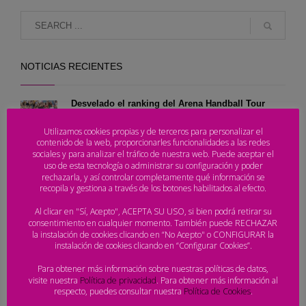
NOTICIAS RECIENTES
Desvelado el ranking del Arena Handball Tour
2026
Utilizamos cookies propias y de terceros para personalizar el
contenido de la web, proporcionarles funcionalidades a las redes
sociales y para analizar el tráfico de nuestra web. Puede aceptar el
uso de esta tecnología o administrar su configuración y poder
Laredo corona a los campeones de España y pone
rechazarla, y así controlar completamente qué información se
el broche de oro al Arena Handball Tour 2026
recopila y gestiona a través de los botones habilitados al efecto.
Al clicar en "Sí, Acepto", ACEPTA SU USO, si bien podrá retirar su
consentimiento en cualquier momento. También puede RECHAZAR
El Campeonato de España de Balonmano Playa entra en su
la instalación de cookies clicando en “No Acepto" o CONFIGURAR la
jornada decisiva en Laredo
instalación de cookies clicando en “Configurar Cookies”.
Para obtener más información sobre nuestras políticas de datos,
Arranca el Campeonato de España Laredo 2026,
visite nuestra
Política de privacidad
. Para obtener más información al
respecto, puedes consultar nuestra
Política de Cookies
.
consulta el calendario