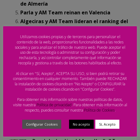
de Almería
Parla y AM Team reinan en Valencia
Algeciras y AM Team lideran el ranking del
Arena Handball Tour
Utilizamos cookies propias y de terceros para personalizar el
contenido de la web, proporcionarles funcionalidades a las redes
sociales y para analizar el tráfico de nuestra web. Puede aceptar el
uso de esta tecnología o administrar su configuración y poder
TAGGED UNDER:
rechazarla, y así controlar completamente qué información se
ARENA HANDBALL TOUR
,
BALONMANO PLAYA
,
MELILLA
recopila y gestiona a través de los botones habilitados al efecto.
Al clicar en "Sí, Acepto", ACEPTA SU USO, si bien podrá retirar su
consentimiento en cualquier momento. También puede RECHAZAR
la instalación de cookies clicando en “No Acepto" o CONFIGURAR la
instalación de cookies clicando en “Configurar Cookies”.
Para obtener más información sobre nuestras políticas de datos,
visite nuestra
Política de privacidad
. Para obtener más información al
respecto, puedes consultar nuestra
Política de Cookies
.
NOTICIAS RECIENTES
Configurar Cookies
No acepto
Sí, Acepto