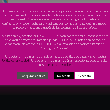
Utilizamos cookies propias y de terceros para personalizar el contenido de la web,
proporcionarles funcionalidades a las redes sociales y para analizar el tráfico de
nuestra web. Puede aceptar el uso de esta tecnología o administrar su
configuración y poder rechazarla, y así controlar completamente qué información
se recopila y gestiona a través de los botones habilitados al efecto.
licaciones relacionadas.
Al clicar en "Sí, Acepto", ACEPTA SU USO, si bien podrá retirar su consentimiento
en cualquier momento. También puede RECHAZAR la instalación de cookies
clicando en “No Acepto" o CONFIGURAR la instalación de cookies clicando en
“Configurar Cookies”.
Para obtener más información sobre nuestras políticas de datos, visite nuestra
Política de privacidad
. Para obtener más información al respecto, puedes consultar
nuestra
Política de Cookies
.
Configurar Cookies
No acepto
Sí, Acepto