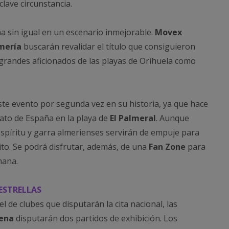
lave circunstancia.
ha sin igual en un escenario inmejorable.
Movex
lmería
buscarán revalidar el título que consiguieron
 grandes aficionados de las playas de Orihuela como
ste evento por segunda vez en su historia, ya que hace
ato de España en la playa de
El Palmeral
. Aunque
 espíritu y garra almerienses servirán de empuje para
to. Se podrá disfrutar, además, de una
Fan Zone
para
mana.
ESTRELLAS
tel de clubes que disputarán la cita nacional, las
rena
disputarán dos partidos de exhibición. Los