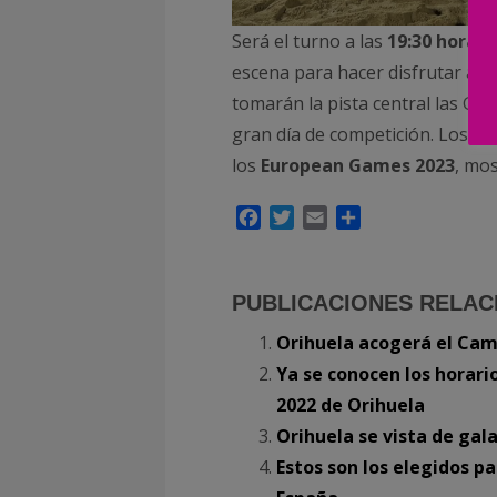
Será el turno a las
19:30 horas
escena para hacer disfrutar a l
tomarán la pista central las Gu
gran día de competición. Los q
los
European Games 2023
, mos
Facebook
Twitter
Email
Compartir
PUBLICACIONES RELAC
Orihuela acogerá el Ca
Ya se conocen los horar
2022 de Orihuela
Orihuela se vista de ga
Estos son los elegidos p