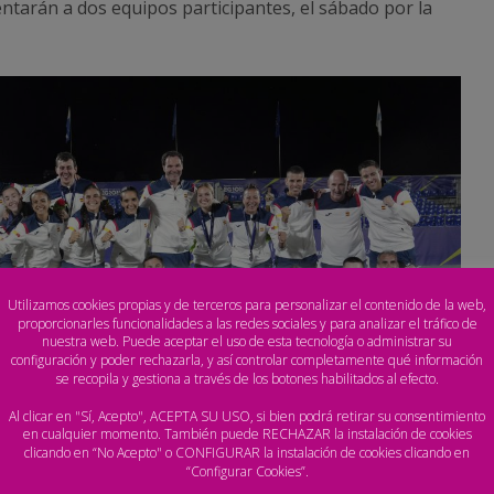
tarán a dos equipos participantes, el sábado por la
Utilizamos cookies propias y de terceros para personalizar el contenido de la web,
proporcionarles funcionalidades a las redes sociales y para analizar el tráfico de
nuestra web. Puede aceptar el uso de esta tecnología o administrar su
configuración y poder rechazarla, y así controlar completamente qué información
se recopila y gestiona a través de los botones habilitados al efecto.
Al clicar en "Sí, Acepto", ACEPTA SU USO, si bien podrá retirar su consentimiento
en cualquier momento. También puede RECHAZAR la instalación de cookies
clicando en “No Acepto" o CONFIGURAR la instalación de cookies clicando en
“Configurar Cookies”.