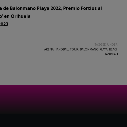
 de Balonmano Playa 2022, Premio Fortius al
o’ en Orihuela
2023
TAGGED UNDER:
ARENA HANDBALL TOUR
,
BALONMANO PLAYA
,
BEACH
HANDBALL