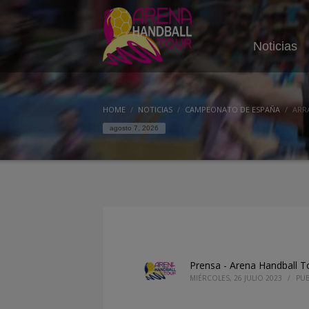
Noticias
HOME
NOTICIAS
CAMPEONATO DE ESPAÑA
ARR
agosto 7, 2026
Prensa - Arena Handball T
MIÉRCOLES, 26 JULIO 2023
/
PUB