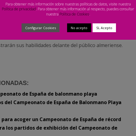
Para obtener más información sobre nuestras políticas de datos, visite nuestra
Política de privacidad
. Para obtener más información al respecto, puedes consultar
del conjunto masculino, que sacará a sus estrellas a
nuestra
Política de Cookies
.
os presentes. No mucho mas tarde, a las
20:15 horas
,
erreras de la Arena, para poner el broche de oro a un
Configurar Cookies
No acepto
Sí, Acepto
ue fueran medalla de
Oro y Plata
, respectivamente, en
trarán sus habilidades delante del público almeriense.
IONADAS:
mpeonato de España de balonmano playa
ios del Campeonato de España de Balonmano Playa
la para acoger un Campeonato de España de récord
ara los partidos de exhibición del Campeonato de