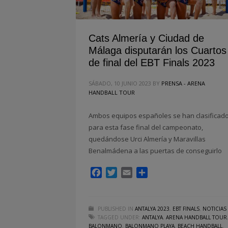
Cats Almería y Ciudad de
Málaga disputarán los Cuartos
de final del EBT Finals 2023
SÁBADO, 10 JUNIO 2023
BY
PRENSA - ARENA
HANDBALL TOUR
Ambos equipos españoles se han clasificad
para esta fase final del campeonato,
quedándose Urci Almería y Maravillas
Benalmádena a las puertas de conseguirlo
Facebook
Twitter
Email
Compartir
PUBLISHED IN
ANTALYA 2023
,
EBT FINALS
,
NOTICIAS
TAGGED UNDER:
ANTALYA
,
ARENA HANDBALL TOUR
BALONMANO
,
BALONMANO PLAYA
,
BEACH HANDBALL
,