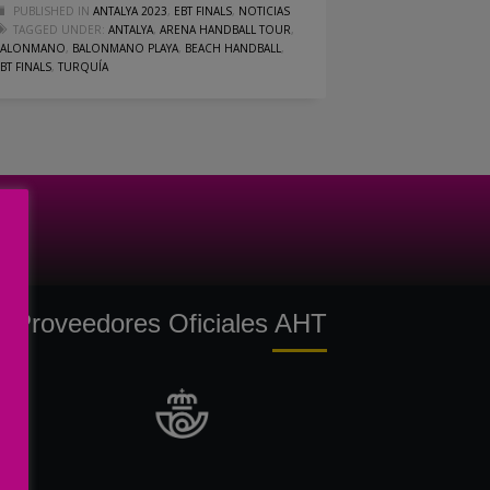
PUBLISHED IN
ANTALYA 2023
,
EBT FINALS
,
NOTICIAS
TAGGED UNDER:
ANTALYA
,
ARENA HANDBALL TOUR
,
BALONMANO
,
BALONMANO PLAYA
,
BEACH HANDBALL
,
BT FINALS
,
TURQUÍA
Proveedores Oficiales AHT