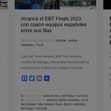
Arranca el EBT Finals 2023
con cuatro equipos españoles
entre sus filas
MARTES, 06 JUNIO 2023
BY
PRENSA - ARENA
HANDBALL TOUR
o
Cats AM Team Almería, BMP Urci Almería,
Ciudad de Málaga y Maravillas Benalmádena
lucharán por el título en Antalya (Turquía)
p
Facebook
Twitter
Email
Compartir
PUBLISHED IN
ANTALYA 2023
,
EBT FINALS
,
NOTICIAS
TAGGED UNDER:
ANTALYA
,
ARENA HANDBALL TOUR
,
BALONMANO
,
BALONMANO PLAYA
,
BEACH HANDBALL
,
,
EBT FINALS
,
TURQUÍA