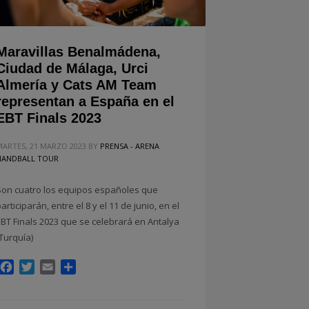
Maravillas Benalmádena,
Ciudad de Málaga, Urci
Almería y Cats AM Team
representan a España en el
EBT Finals 2023
MARTES, 21 MARZO 2023
BY
PRENSA - ARENA
HANDBALL TOUR
Son cuatro los equipos españoles que
articiparán, entre el 8 y el 11 de junio, en el
EBT Finals 2023 que se celebrará en Antalya
(Turquía)
Facebook
Twitter
Email
Compartir