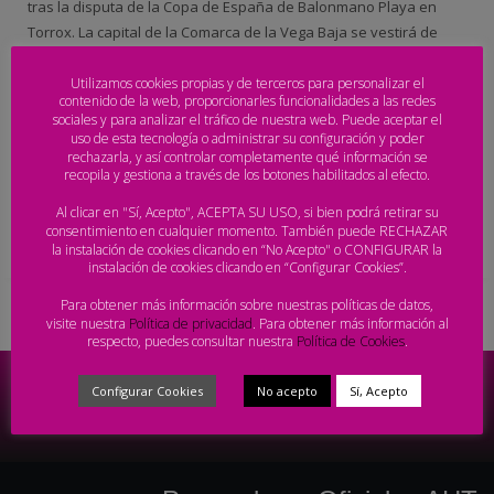
tras la disputa de la Copa de España de Balonmano Playa en
Torrox. La capital de la Comarca de la Vega Baja se vestirá de
gala para albergar durante tres días la primera parada del Arena
Handball Tour (del 25 al 27 de
Utilizamos cookies propias y de terceros para personalizar el
contenido de la web, proporcionarles funcionalidades a las redes
sociales y para analizar el tráfico de nuestra web. Puede aceptar el
Facebook
Twitter
Email
Compartir
uso de esta tecnología o administrar su configuración y poder
rechazarla, y así controlar completamente qué información se
recopila y gestiona a través de los botones habilitados al efecto.
PUBLISHED IN
ARENA 1000
,
ARENA 1000 PLAYAS DE ORIHUELA
,
NOTICIAS
Al clicar en "Sí, Acepto", ACEPTA SU USO, si bien podrá retirar su
TAGGED UNDER:
ALICANTE
,
BALONMANO PLAYA
,
COMUNIDAD VALENCIANA
,
consentimiento en cualquier momento. También puede RECHAZAR
PLAYAS DE ORIHUELA
la instalación de cookies clicando en “No Acepto" o CONFIGURAR la
instalación de cookies clicando en “Configurar Cookies”.
Para obtener más información sobre nuestras políticas de datos,
visite nuestra
Política de privacidad
. Para obtener más información al
respecto, puedes consultar nuestra
Política de Cookies
.
Configurar Cookies
No acepto
Sí, Acepto