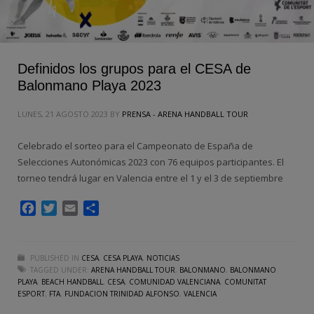
Definidos los grupos para el CESA de
Balonmano Playa 2023
LUNES, 21 AGOSTO 2023
BY
PRENSA - ARENA HANDBALL TOUR
Celebrado el sorteo para el Campeonato de España de
Selecciones Autonómicas 2023 con 76 equipos participantes. El
torneo tendrá lugar en Valencia entre el 1 y el 3 de septiembre
Facebook
Twitter
Email
Compartir
PUBLISHED IN
CESA
,
CESA PLAYA
,
NOTICIAS
TAGGED UNDER:
ARENA HANDBALL TOUR
,
BALONMANO
,
BALONMANO
PLAYA
,
BEACH HANDBALL
,
CESA
,
COMUNIDAD VALENCIANA
,
COMUNITAT
ESPORT
,
FTA
,
FUNDACION TRINIDAD ALFONSO
,
VALENCIA