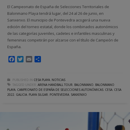
El Campeonato de España de Selecciones Territoriales de
Balonmano Playa tendrá lugar, del 24 al 26 de junio, en
Sanxenxo. El municipio de Pontevedra acogerá una nueva
edición del torneo estatal, donde los combinados autonómicos
de las categorías juveniles, cadetes e infantiles masculinas y
femeninas competirán por alzarse con el título de Campeón de
España.
Facebook
Twitter
Email
Compartir
PUBLISHED IN
CESA PLAYA
,
NOTICIAS
TAGGED UNDER:
ARENA HANDBALL TOUR
,
BALONMANO
,
BALONMANO
PLAYA
,
CAMPEONATO DE ESPAÑA DE SELECCIONES AUTONÓMICAS
,
CESA
,
CESA
2022
,
GALICIA
,
PLAYA SILGAR
,
PONTEVEDRA
,
SANXENXO