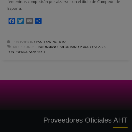
femeninas competirán por alzarse con el título de Campeón de
España.
Facebook
Twitter
Email
Compartir
PUBLISHED IN
CESA PLAYA
,
NOTICIAS
TAGGED UNDER:
BALONMANO
,
BALONMANO PLAYA
,
CESA 2022
,
PONTEVEDRA
,
SANXENXO
Proveedores Oficiales AHT