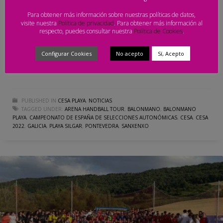
La playa de Silgar acogerá este miércoles (20:00 horas) el acto de
Para obtener más información sobre nuestras políticas de datos,
presentación del Campeonato. El Campeonato de España de
visite nuestra
Política de privacidad
. Para obtener más información al
respecto, puedes consultar nuestra
Política de Cookies
.
Selecciones Autonómicas de Balonmano Playa (CESA), que
tendrá lugar del 24 al 26 de junio en Sanxenxo
Configurar Cookies
No acepto
Sí, Acepto
Facebook
Twitter
Email
Compartir
PUBLISHED IN
CESA PLAYA
,
NOTICIAS
TAGGED UNDER:
ARENA HANDBALL TOUR
,
BALONMANO
,
BALONMANO
PLAYA
,
CAMPEONATO DE ESPAÑA DE SELECCIONES AUTONÓMICAS
,
CESA
,
CESA
2022
,
GALICIA
,
PLAYA SILGAR
,
PONTEVEDRA
,
SANXENXO