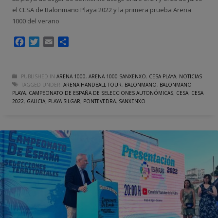
el CESA de Balonmano Playa 2022 y la primera prueba Arena
1000 del verano
Facebook
Twitter
Email
Compartir
PUBLISHED IN
ARENA 1000
,
ARENA 1000 SANXENXO
,
CESA PLAYA
,
NOTICIAS
TAGGED UNDER:
ARENA HANDBALL TOUR
,
BALONMANO
,
BALONMANO
PLAYA
,
CAMPEONATO DE ESPAÑA DE SELECCIONES AUTONÓMICAS
,
CESA
,
CESA
2022
,
GALICIA
,
PLAYA SILGAR
,
PONTEVEDRA
,
SANXENXO