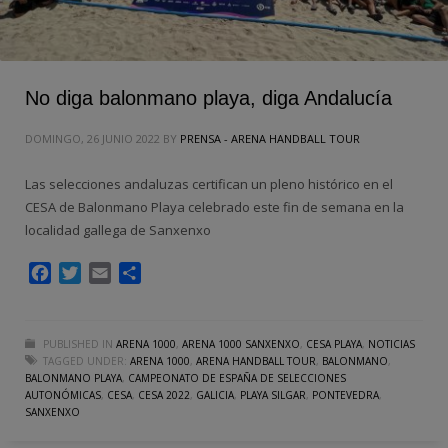
No diga balonmano playa, diga Andalucía
DOMINGO, 26 JUNIO 2022
BY
PRENSA - ARENA HANDBALL TOUR
Las selecciones andaluzas certifican un pleno histórico en el
CESA de Balonmano Playa celebrado este fin de semana en la
localidad gallega de Sanxenxo
Facebook
Twitter
Email
Compartir
PUBLISHED IN
ARENA 1000
,
ARENA 1000 SANXENXO
,
CESA PLAYA
,
NOTICIAS
TAGGED UNDER:
ARENA 1000
,
ARENA HANDBALL TOUR
,
BALONMANO
,
BALONMANO PLAYA
,
CAMPEONATO DE ESPAÑA DE SELECCIONES
AUTONÓMICAS
,
CESA
,
CESA 2022
,
GALICIA
,
PLAYA SILGAR
,
PONTEVEDRA
,
SANXENXO