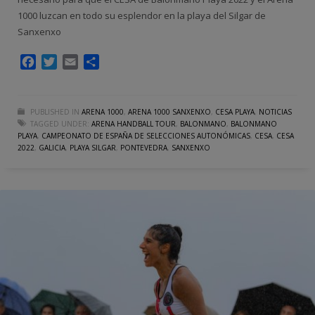
1000 luzcan en todo su esplendor en la playa del Silgar de
Sanxenxo
Facebook
Twitter
Email
Compartir
PUBLISHED IN
ARENA 1000
,
ARENA 1000 SANXENXO
,
CESA PLAYA
,
NOTICIAS
TAGGED UNDER:
ARENA HANDBALL TOUR
,
BALONMANO
,
BALONMANO
PLAYA
,
CAMPEONATO DE ESPAÑA DE SELECCIONES AUTONÓMICAS
,
CESA
,
CESA
2022
,
GALICIA
,
PLAYA SILGAR
,
PONTEVEDRA
,
SANXENXO