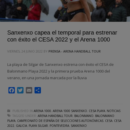
Sanxenxo capea el temporal para estrenar
con éxito el CESA 2022 y el Arena 1000
VIERNES, 24 JUNIO 2022
BY
PRENSA - ARENA HANDBALL TOUR
La playa de Silgar de Sanxenxo estrena con éxito el CESA de
Balonmano Playa 2022 y la primera prueba Arena 1000 del
verano, en una jornada marcada por la lluvia
Facebook
Twitter
Email
Compartir
PUBLISHED IN
ARENA 1000
,
ARENA 1000 SANXENXO
,
CESA PLAYA
,
NOTICIAS
TAGGED UNDER:
ARENA HANDBALL TOUR
,
BALONMANO
,
BALONMANO
PLAYA
,
CAMPEONATO DE ESPAÑA DE SELECCIONES AUTONÓMICAS
,
CESA
,
CESA
2022
,
GALICIA
,
PLAYA SILGAR
,
PONTEVEDRA
,
SANXENXO