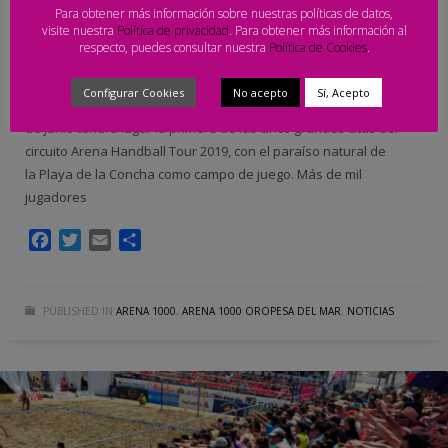
Para obtener más información sobre nuestras políticas de datos,
MIÉRCOLES, 08 MAYO 2019
BY
PRENSA - ARENA HANDBALL TOUR
visite nuestra
Política de privacidad
. Para obtener más información al
respecto, puedes consultar nuestra
Política de Cookies
.
Después del rotundo éxito que experimentó el Arena
1000 de Oropesa del Mar el pasado año impulsado por
Configurar Cookies
No acepto
Sí, Acepto
la Diputación de Castellón, el próximo fin de semana del 15 al 16
de junio tendrá lugar la primera de las cinco grandes citas del
circuito Arena Handball Tour 2019, con el paraíso natural de
la Playa de la Concha como campo de juego. Más de mil
jugadores
Facebook
Twitter
Email
Compartir
PUBLISHED IN
ARENA 1000
,
ARENA 1000 OROPESA DEL MAR
,
NOTICIAS