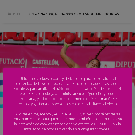
PUBLISHED IN
ARENA 1000
,
ARENA 1000 OROPESA DEL MAR
,
NOTICIAS
Utilizamos cookies propias y de terceros para personalizar el
contenido de la web, proporcionarles funcionalidades a las redes
sociales y para analizar el tráfico de nuestra web. Puede aceptar el
uso de esta tecnología o administrar su configuración y poder
rechazarla, y así controlar completamente qué información se
recopila y gestiona a través de los botones habilitados al efecto.
Al clicar en "Sí, Acepto", ACEPTA SU USO, si bien podrá retirar su
La Diputación de Castellón vuelve a apostar
consentimiento en cualquier momento. También puede RECHAZAR
la instalación de cookies clicando en “No Acepto" o CONFIGURAR la
por el balonmano playa
instalación de cookies clicando en “Configurar Cookies”.