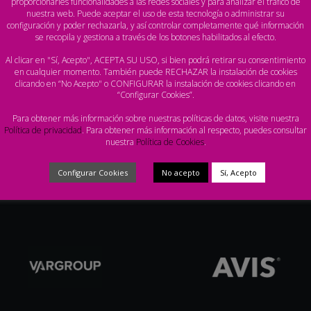
proporcionarles funcionalidades a las redes sociales y para analizar el tráfico de
nuestra web. Puede aceptar el uso de esta tecnología o administrar su
configuración y poder rechazarla, y así controlar completamente qué información
se recopila y gestiona a través de los botones habilitados al efecto.
Al clicar en "Sí, Acepto", ACEPTA SU USO, si bien podrá retirar su consentimiento
en cualquier momento. También puede RECHAZAR la instalación de cookies
clicando en “No Acepto" o CONFIGURAR la instalación de cookies clicando en
“Configurar Cookies”.
Para obtener más información sobre nuestras políticas de datos, visite nuestra
Política de privacidad
. Para obtener más información al respecto, puedes consultar
nuestra
Política de Cookies
.
Configurar Cookies
No acepto
Sí, Acepto