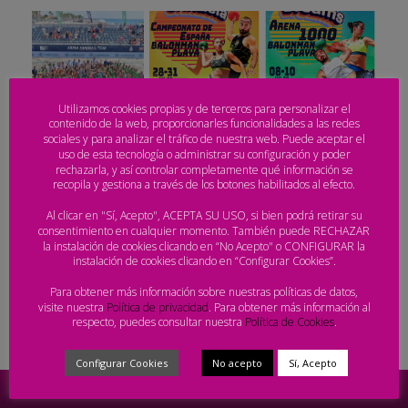
Utilizamos cookies propias y de terceros para personalizar el
contenido de la web, proporcionarles funcionalidades a las redes
sociales y para analizar el tráfico de nuestra web. Puede aceptar el
uso de esta tecnología o administrar su configuración y poder
rechazarla, y así controlar completamente qué información se
recopila y gestiona a través de los botones habilitados al efecto.
Al clicar en "Sí, Acepto", ACEPTA SU USO, si bien podrá retirar su
consentimiento en cualquier momento. También puede RECHAZAR
la instalación de cookies clicando en “No Acepto" o CONFIGURAR la
instalación de cookies clicando en “Configurar Cookies”.
VÍDEOS
Para obtener más información sobre nuestras políticas de datos,
visite nuestra
Política de privacidad
. Para obtener más información al
respecto, puedes consultar nuestra
Política de Cookies
.
Configurar Cookies
No acepto
Sí, Acepto