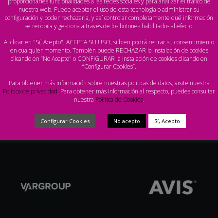
proporcionarles funcionalidades a las redes sociales y para analizar el tráfico de
nuestra web. Puede aceptar el uso de esta tecnología o administrar su
configuración y poder rechazarla, y así controlar completamente qué información
se recopila y gestiona a través de los botones habilitados al efecto.
Al clicar en "Sí, Acepto", ACEPTA SU USO, si bien podrá retirar su consentimiento
en cualquier momento. También puede RECHAZAR la instalación de cookies
clicando en “No Acepto" o CONFIGURAR la instalación de cookies clicando en
“Configurar Cookies”.
Para obtener más información sobre nuestras políticas de datos, visite nuestra
Política de privacidad
. Para obtener más información al respecto, puedes consultar
nuestra
Política de Cookies
.
Configurar Cookies
No acepto
Sí, Acepto