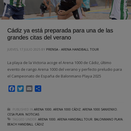
Cádiz ya está preparada para una de las
grandes citas del verano
JUEVES, 17 JULIO 2025
BY
PRENSA - ARENA HANDBALL TOUR
La playa de la Victoria acoge el Arena 1000 de Cádiz, último
evento de rango Arena 1000 del verano y perfecto preludio para
el Campeonato de España de Balonmano Playa 2025
Facebook
Twitter
Email
Compartir
PUBLISHED IN
ARENA 1000
,
ARENA 1000 CÁDIZ
,
ARENA 1000 SANXENXO
,
CESA PLAYA
,
NOTICIAS
TAGGED UNDER:
ARENA 1000
,
ARENA HANDBALL TOUR
,
BALONMANO PLAYA
,
BEACH HANDBALL
,
CÁDIZ