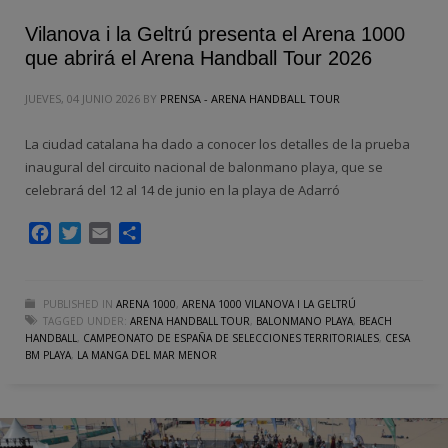
Vilanova i la Geltrú presenta el Arena 1000
que abrirá el Arena Handball Tour 2026
JUEVES, 04 JUNIO 2026
BY
PRENSA - ARENA HANDBALL TOUR
La ciudad catalana ha dado a conocer los detalles de la prueba
inaugural del circuito nacional de balonmano playa, que se
celebrará del 12 al 14 de junio en la playa de Adarró
Facebook
Twitter
Email
Compartir
PUBLISHED IN
ARENA 1000
,
ARENA 1000 VILANOVA I LA GELTRÚ
TAGGED UNDER:
ARENA HANDBALL TOUR
,
BALONMANO PLAYA
,
BEACH
HANDBALL
,
CAMPEONATO DE ESPAÑA DE SELECCIONES TERRITORIALES
,
CESA
BM PLAYA
,
LA MANGA DEL MAR MENOR