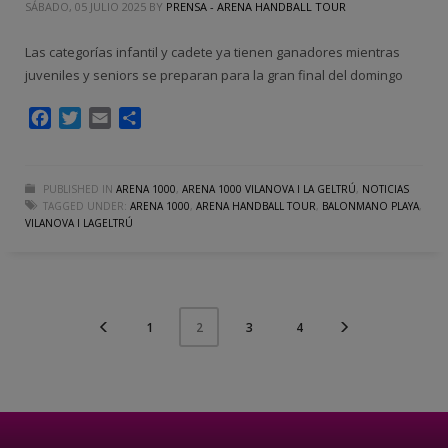
SÁBADO, 05 JULIO 2025
BY
PRENSA - ARENA HANDBALL TOUR
Las categorías infantil y cadete ya tienen ganadores mientras
juveniles y seniors se preparan para la gran final del domingo
Facebook
Twitter
Email
Compartir
PUBLISHED IN
ARENA 1000
,
ARENA 1000 VILANOVA I LA GELTRÚ
,
NOTICIAS
TAGGED UNDER:
ARENA 1000
,
ARENA HANDBALL TOUR
,
BALONMANO PLAYA
,
VILANOVA I LAGELTRÚ
1
3
4
2