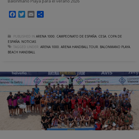
Balonmano Playa para el verano 2026
Facebook
Twitter
Email
Compartir
PUBLISHED IN
ARENA 1000
,
CAMPEONATO DE ESPAÑA
,
CESA
,
COPA DE
ESPAÑA
,
NOTICIAS
TAGGED UNDER:
ARENA 1000
,
ARENA HANDBALL TOUR
,
BALONMANO PLAYA
,
BEACH HANDBALL